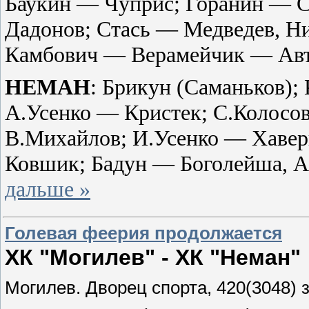
Баукин — Чуприс; Горанин — 
Дадонов; Стась — Медведев, Н
Камбович — Верамейчик — Авт
НЕМАН
: Брикун (Саманьков)
А.Усенко — Кристек;
С.Колосо
В.Михайлов; И.Усенко — Хаве
Ковшик; Бадун — Боголейша, 
дальше »
Голевая феерия продолжается
ХК "Могилев" - ХК "Неман" 2:
Могилев. Дворец спорта, 420(3048) 