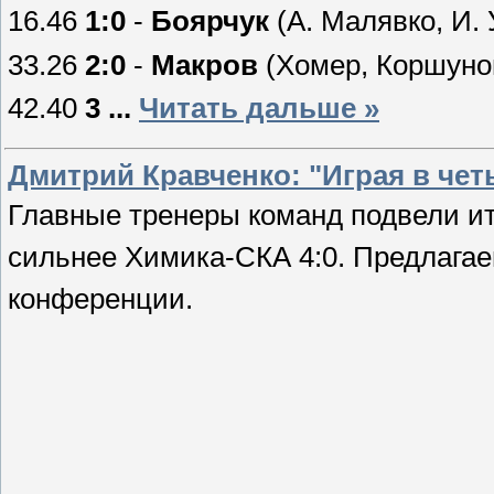
16.46
1:0
-
Боярчук
(А. Малявко, И. 
33.26
2
:0
-
Макров
(Хомер, Коршунов
42.40
3
...
Читать дальше »
Дмитрий Кравченко: "Играя в чет
Главные тренеры команд подвели и
сильнее Химика-СКА 4:0. Предлага
конференции.