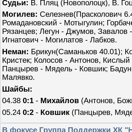
Судьи:
В. Пляц (Новополоцк), В. Гоц
Могилев:
Селезнев(Прасколович 6.4
Ромадановский - Мотыгулин; Горбаче
Рязанцев; Легун - Джумов, Завалов -
Игнатович - Могилатов - Лабков.
Неман:
Брикун(Саманьков 40.01); Ко
Кристек; Колосов - Антонов, Кислый 
Панцырев - Мядель - Ковшик; Бадун -
Малявко.
Шайбы:
04.38
0:1
-
Михайлов
(Антонов, Божк
05.24
0:2
-
Ковшик
(Панцырев, Мяд
В фокусе Группа Поддержки ХК "Н