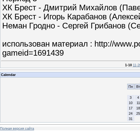
ХК Брест - Дмитрий Михайлов (Паве
ХК Брест - Игорь Карабанов (Алексе
Неман Гродно - Сергей Грибанов (Се
использован материал : http://www.po
gameid=1691439
1-10
11-2
Calendar
Пн
Вт
3
4
10
11
17
18
24
25
31
Полная версия сайта