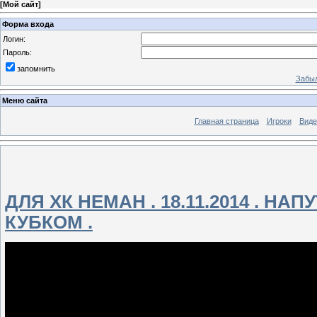
[
Мой сайт
]
Форма входа
Логин:
Пароль:
запомнить
Забыл
Меню сайта
Главная страница
Игроки
Виде
ДЛЯ ХК НЕМАН . 18.11.2014 . 
КУБКОМ .