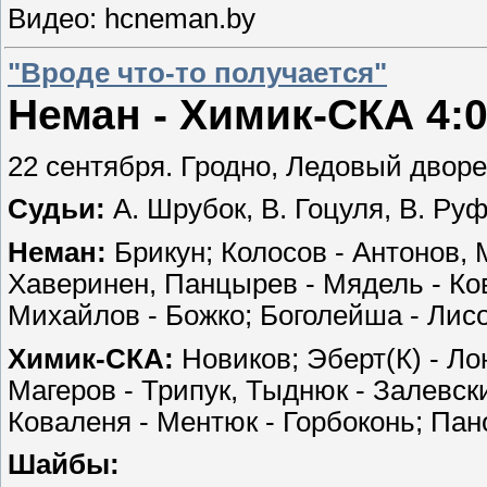
Видео: hcneman.by
"Вроде что-то получается"
Неман - Химик-СКА 4:0 (
22 сентября. Гродно, Ледовый дворец
Судьи:
А. Шрубок, В. Гоцуля, В. Руф
Неман:
Брикун; Колосов - Антонов, М
Хаверинен, Панцырев - Мядель - Ко
Михайлов - Божко; Боголейша - Лисо
Химик-СКА:
Новиков; Эберт(К) - Ло
Магеров - Трипук, Тыднюк - Залевск
Коваленя - Ментюк - Горбоконь; Пан
Шайбы: