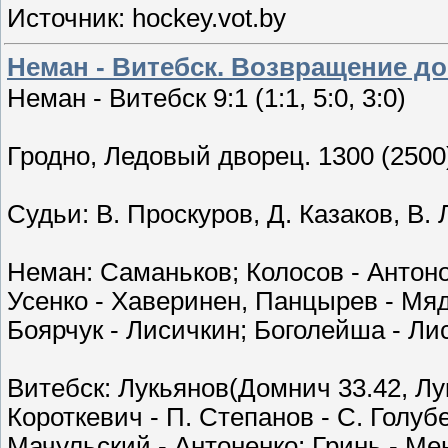
Источник: hockey.vot.by
Неман - Витебск. Возвращение д
Неман - Витебск 9:1 (1:1, 5:0, 3:0)
Гродно, Ледовый дворец. 1300 (2500
Судьи: В. Проскуров, Д. Казаков, В. 
Неман: Саманьков; Колосов - Антонов
Усенко - Хаверинен, Панцырев - Мяд
Боярчук - Лисичкин; Боголейша - Ли
Витебск: Лукьянов(Домнич 33.42, Лук
Короткевич - П. Степанов - С. Голуб
Мачульский - Антоненко; Гринь - Ме